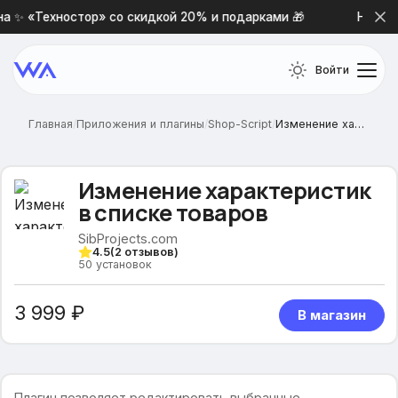
 ✨ «Техностор» со скидкой 20% и подарками 🎁
Новая п
Войти
Главная
/
Приложения и плагины
/
Shop-Script
/
Изменение характеристик в списке товаров
Изменение характеристик
в списке товаров
SibProjects.com
4.5
(
2
отзывов)
50
установок
3 999 ₽
В магазин
Плагин позволяет редактировать выбранные