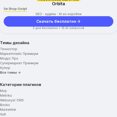
Orbita
for Shop-Script
SEO · аудиты · AI из коробки
Скачать бесплатно
3 дня бесплатно + 15 AI-запросов
Темы дизайна
Техностор
Маркетплейс Премиум
Модус Про
Супермаркет Премиум
Кутюр
Все темы →
Категории плагинов
Mcp
Metrika
Webasyst CMS
Books
Marketlink
Хаб