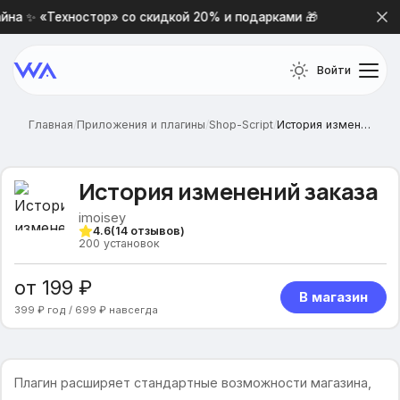
на ✨ «Техностор» со скидкой 20% и подарками 🎁
Новая
Войти
Главная
/
Приложения и плагины
/
Shop-Script
/
История изменений заказа
История изменений заказа
imoisey
4.6
(
14
отзывов)
200
установок
от 199 ₽
В магазин
399 ₽ год / 699 ₽ навсегда
Плагин расширяет стандартные возможности магазина,