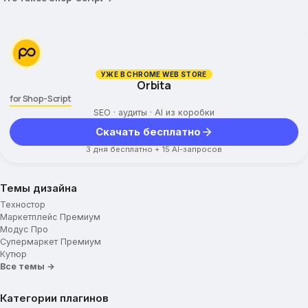
УЖЕ В CHROME WEB STORE
Orbita
for Shop-Script
SEO · аудиты · AI из коробки
Скачать бесплатно
3 дня бесплатно + 15 AI-запросов
Темы дизайна
Техностор
Маркетплейс Премиум
Модус Про
Супермаркет Премиум
Кутюр
Все темы →
Категории плагинов