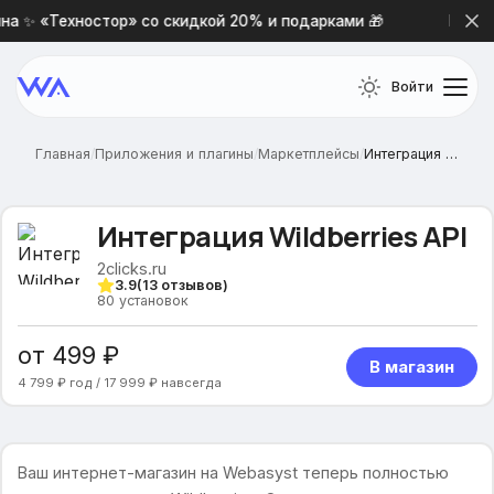
 ✨ «Техностор» со скидкой 20% и подарками 🎁
Новая п
Войти
Главная
/
Приложения и плагины
/
Маркетплейсы
/
Интеграция Wildberries API
Интеграция Wildberries API
2clicks.ru
3.9
(
13
отзывов)
80
установок
от 499 ₽
В магазин
4 799 ₽ год / 17 999 ₽ навсегда
Ваш интернет-магазин на Webasyst теперь полностью