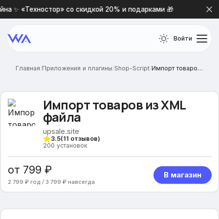
на ✨ «Техностор» со скидкой 20% и подарками 🎁
Новая
Войти
Главная
/
Приложения и плагины
/
Shop-Script
/
Импорт товаров из XML файла
Импорт товаров из XML
файла
upsale.site
3.5
(
11
отзывов)
200
установок
от 799 ₽
В магазин
2 799 ₽ год / 3 799 ₽ навсегда