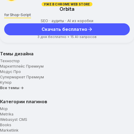
УЖЕ В CHROME WEB STORE
Orbita
for Shop-Script
SEO · аудиты · AI из коробки
Скачать бесплатно
3 дня бесплатно + 15 AI-запросов
Темы дизайна
Техностор
Маркетплейс Премиум
Модус Про
Супермаркет Премиум
Кутюр
Все темы →
Категории плагинов
Mcp
Metrika
Webasyst CMS
Books
Marketlink