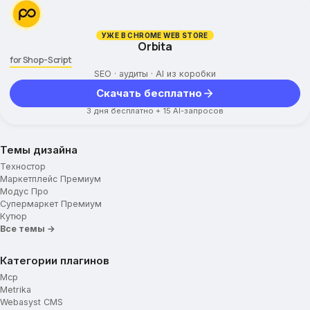
УЖЕ В CHROME WEB STORE
Orbita
for Shop-Script
SEO · аудиты · AI из коробки
Скачать бесплатно
3 дня бесплатно + 15 AI-запросов
Темы дизайна
Техностор
Маркетплейс Премиум
Модус Про
Супермаркет Премиум
Кутюр
Все темы →
Категории плагинов
Mcp
Metrika
Webasyst CMS