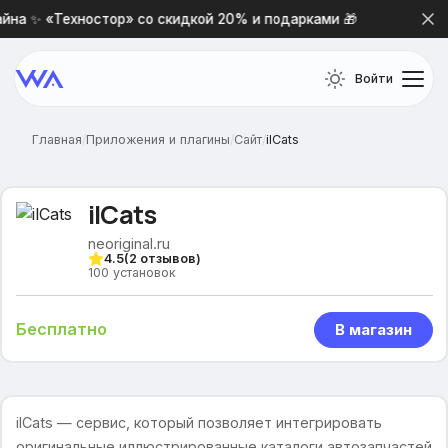
на ✨ «Техностор» со скидкой 20% и подарками 🎁
Новая
Войти
Главная
/
Приложения и плагины
/
Сайт
/
ilCats
ilCats
neoriginal.ru
4.5
(
2
отзывов)
100
установок
Бесплатно
В магазин
ilCats — сервис, который позволяет интегрировать
оригинальные иллюстрированные каталоги автозапчастей