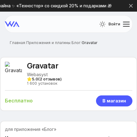
айна ✨ «Техностор» со скидкой 20% и подарками 🎁
Нов
Войти
Главная
/
Приложения и плагины
/
Блог
/
Gravatar
Gravatar
Webasyst
5.0
(
2
отзывов)
1 600
установок
Бесплатно
В магазин
для приложения «Блог»