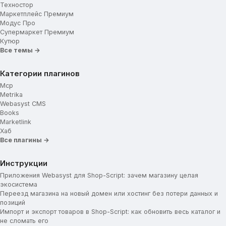
Техностор
Маркетплейс Премиум
Модус Про
Супермаркет Премиум
Кутюр
Все темы →
Категории плагинов
Mcp
Metrika
Webasyst CMS
Books
Marketlink
Хаб
Все плагины →
Инструкции
Приложения Webasyst для Shop-Script: зачем магазину целая
экосистема
Переезд магазина на новый домен или хостинг без потери данных и
позиций
Импорт и экспорт товаров в Shop-Script: как обновить весь каталог и
не сломать его