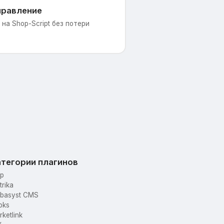
правление
на Shop-Script без потери
тегории плагинов
p
trika
basyst CMS
oks
ketlink