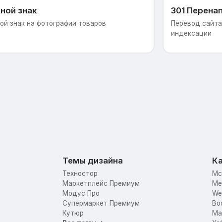
ной знак
301 Перена
ой знак на фотографии товаров
Перевод сайта 
индексации
Темы дизайна
Ка
Техностор
Mc
Маркетплейс Премиум
Me
Модус Про
We
Супермаркет Премиум
Bo
Кутюр
Mar