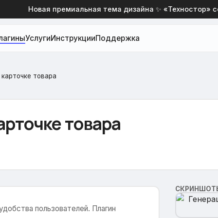
Новая премиальная тема дизайна ✨ «Техностор» со с
лагины
Услуги
Инструкции
Поддержка
 карточке товара
арточке товара
СКРИНШОТ
удобства пользователей. Плагин