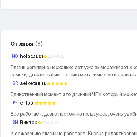
Отзывы
(
9
)
holocaust
HO
Плагин регулярно несколько лет уже вымораживает око
самому допилить фильтрацию метасимволов и двойных 
seiketsu.ru
SR
Единственный момент это длинный ЧПУ который может 
e-tool
E-
Все работает, давно постоянно пользуюсь, очень удобн
Виктор
ВИ
К сожалению плагин не работает. Кнопка редактировани