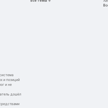
Все темы →
Ха
Вс
осистема
х и позиций
ог и не
упатель дошёл
 средствами