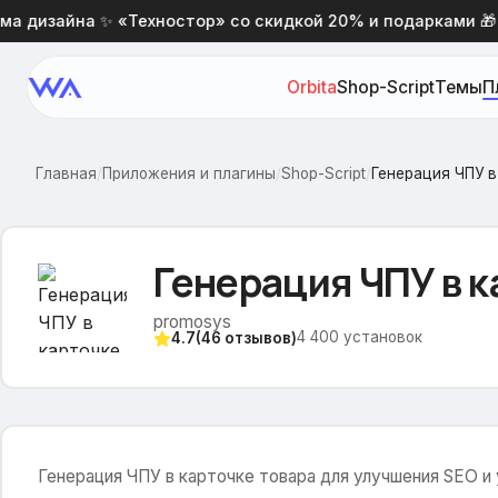
дизайна ✨ «Техностор» со скидкой 20% и подарками 🎁
Orbita
Shop-Script
Темы
П
Главная
/
Приложения и плагины
/
Shop-Script
/
Генерация ЧПУ в
Генерация ЧПУ в к
promosys
4 400
установок
4.7
(
46
отзывов)
Генерация ЧПУ в карточке товара для улучшения SEO и 