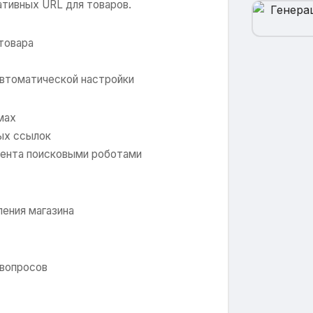
тивных URL для товаров.
товара
автоматической настройки
мах
ых ссылок
тента поисковыми роботами
ления магазина
 вопросов