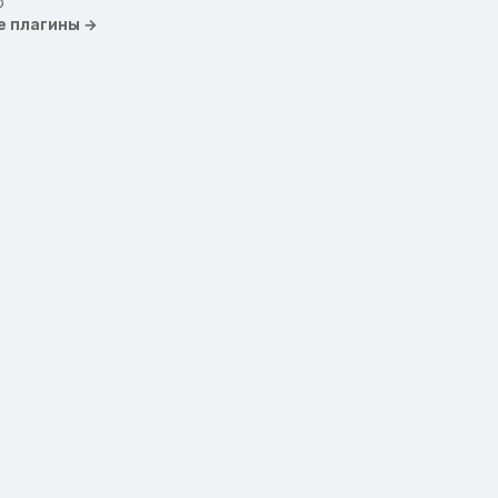
б
е плагины →