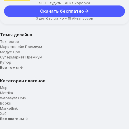
SEO · аудиты · AI из коробки
Скачать бесплатно
3 дня бесплатно + 15 AI-запросов
Темы дизайна
Техностор
Маркетплейс Премиум
Модус Про
Супермаркет Премиум
Кутюр
Все темы →
Категории плагинов
Mcp
Metrika
Webasyst CMS
Books
Marketlink
Хаб
Все плагины →