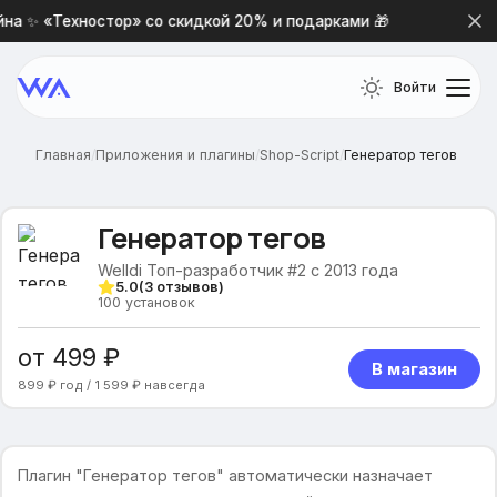
а ✨ «Техностор» со скидкой 20% и подарками 🎁
Новая 
Войти
Главная
/
Приложения и плагины
/
Shop-Script
/
Генератор тегов
Генератор тегов
Welldi Топ-разработчик #2 с 2013 года
5.0
(
3
отзывов)
100
установок
от 499 ₽
В магазин
899 ₽ год / 1 599 ₽ навсегда
Плагин "Генератор тегов" автоматически назначает