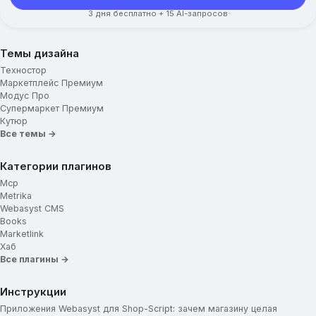
3 дня бесплатно + 15 AI-запросов
Темы дизайна
Техностор
Маркетплейс Премиум
Модус Про
Супермаркет Премиум
Кутюр
Все темы →
Категории плагинов
Mcp
Metrika
Webasyst CMS
Books
Marketlink
Хаб
Все плагины →
Инструкции
Приложения Webasyst для Shop-Script: зачем магазину целая