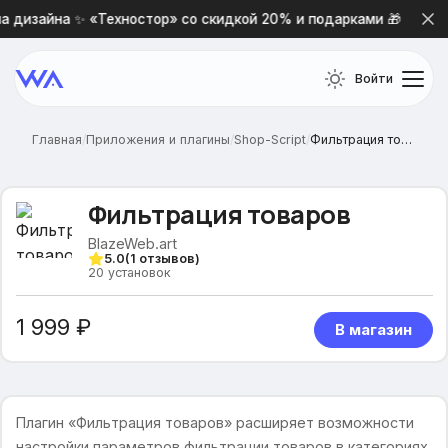
 дизайна ✨ «Техностор» со скидкой 20% и подарками 🎁
Войти
Главная
/
Приложения и плагины
/
Shop-Script
/
Фильтрация товаров
Фильтрация товаров
BlazeWeb.art
5.0
(
1
отзывов)
20
установок
1 999 ₽
В магазин
Плагин «Фильтрация товаров» расширяет возможности
настройки параметров фильтрации товаров в категориях.