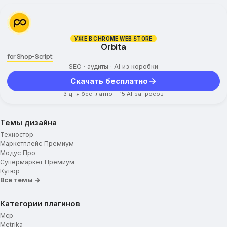
УЖЕ В CHROME WEB STORE
Orbita
for Shop-Script
SEO · аудиты · AI из коробки
Скачать бесплатно
3 дня бесплатно + 15 AI-запросов
Темы дизайна
Техностор
Маркетплейс Премиум
Модус Про
Супермаркет Премиум
Кутюр
Все темы →
Категории плагинов
Mcp
Metrika