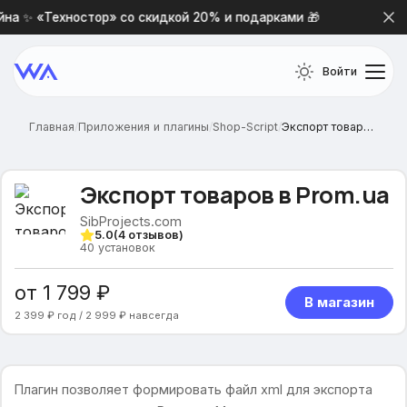
а ✨ «Техностор» со скидкой 20% и подарками 🎁
Новая 
Войти
Главная
/
Приложения и плагины
/
Shop-Script
/
Экспорт товаров в Prom.ua
Экспорт товаров в Prom.ua
SibProjects.com
5.0
(
4
отзывов)
40
установок
от 1 799 ₽
В магазин
2 399 ₽ год / 2 999 ₽ навсегда
Плагин позволяет формировать файл xml для экспорта