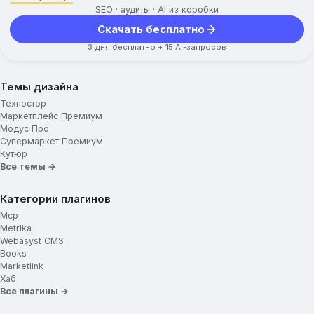
SEO · аудиты · AI из коробки
Скачать бесплатно
3 дня бесплатно + 15 AI-запросов
Темы дизайна
Техностор
Маркетплейс Премиум
Модус Про
Супермаркет Премиум
Кутюр
Все темы →
Категории плагинов
Mcp
Metrika
Webasyst CMS
Books
Marketlink
Хаб
Все плагины →