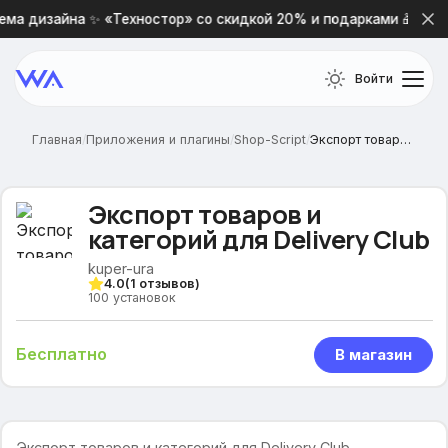
ма дизайна ✨ «Техностор» со скидкой 20% и подарками 🎁
Войти
Главная
/
Приложения и плагины
/
Shop-Script
/
Экспорт товаров и категорий для Delivery Club
Экспорт товаров и
категорий для Delivery Club
kuper-ura
4.0
(
1
отзывов)
100
установок
Бесплатно
В магазин
Экспорт товаров и категорий для Delivery Club —