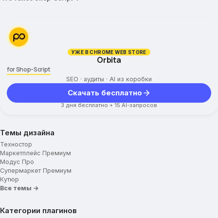
УЖЕ В CHROME WEB STORE
Orbita
for Shop-Script
SEO · аудиты · AI из коробки
Скачать бесплатно
3 дня бесплатно + 15 AI-запросов
Темы дизайна
Техностор
Маркетплейс Премиум
Модус Про
Супермаркет Премиум
Кутюр
Все темы →
Категории плагинов