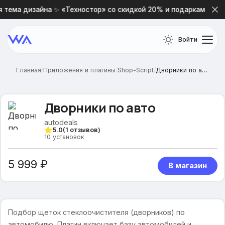
тема дизайна ✨ «Техностор» со скидкой 20% и подарками 🎁
Войти
Главная
/
Приложения и плагины
/
Shop-Script
/
Дворники по авто
Дворники по авто
autodeals
5.0
(
1
отзывов)
10
установок
5 999 ₽
В магазин
Подбор щеток стеклоочистителя (дворников) по
автомобилю. Плагин включает базу автомобилей и