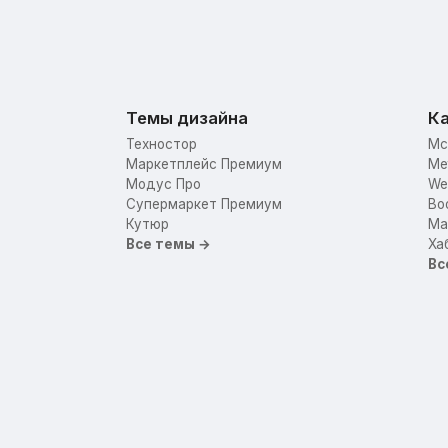
Темы дизайна
Ка
Техностор
Mc
Маркетплейс Премиум
Me
Модус Про
We
Супермаркет Премиум
Bo
Кутюр
Mar
Все темы →
Ха
Вс