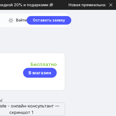
дкой 20% и подарками 🎁
Новая премиальная тема д
Войти
Оставить заявку
Бесплатно
В магазин
Ы