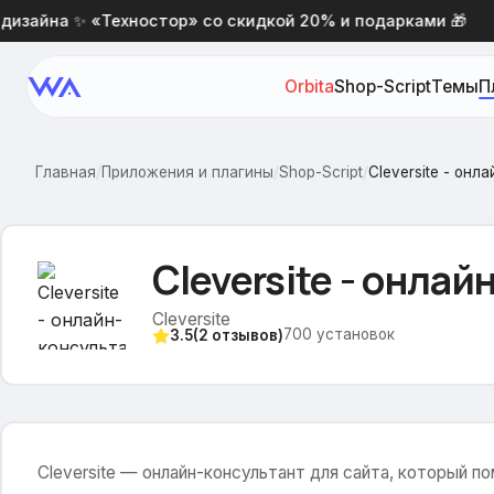
зайна ✨ «Техностор» со скидкой 20% и подарками 🎁
Orbita
Shop-Script
Темы
П
Главная
/
Приложения и плагины
/
Shop-Script
/
Cleversite - онл
Cleversite - онла
Cleversite
700
установок
3.5
(
2
отзывов)
Cleversite — онлайн-консультант для сайта, который п