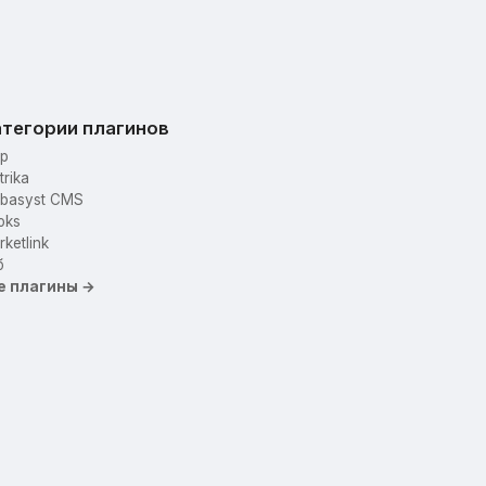
тегории плагинов
p
trika
basyst CMS
oks
ketlink
б
е плагины →