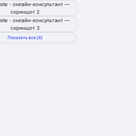
Показать все (
4
)