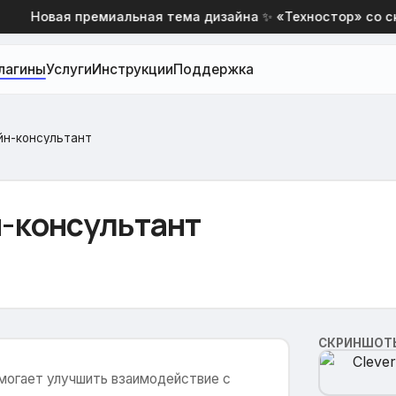
Новая премиальная тема дизайна ✨ «Техностор» со ски
лагины
Услуги
Инструкции
Поддержка
айн-консультант
йн-консультант
СКРИНШОТ
омогает улучшить взаимодействие с