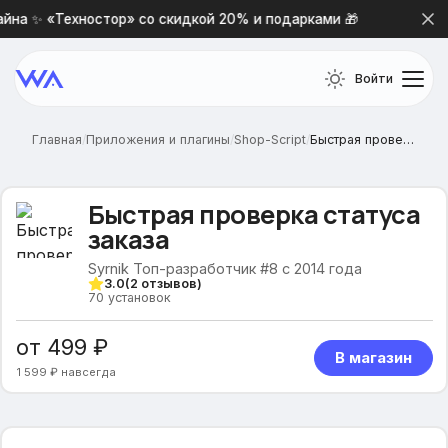
на ✨ «Техностор» со скидкой 20% и подарками 🎁
Новая
Войти
Главная
/
Приложения и плагины
/
Shop-Script
/
Быстрая проверка статуса заказа
Быстрая проверка статуса
заказа
Syrnik Топ-разработчик #8 с 2014 года
3.0
(
2
отзывов)
70
установок
от 499 ₽
В магазин
1 599 ₽ навсегда