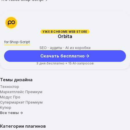
УЖЕ В CHROME WEB STORE
Orbita
for Shop-Script
SEO · аудиты · AI из коробки
Скачать бесплатно
3 дня бесплатно + 15 AI-запросов
Темы дизайна
Техностор
Маркетплейс Премиум
Модус Про
Супермаркет Премиум
Кутюр
Все темы →
Категории плагинов