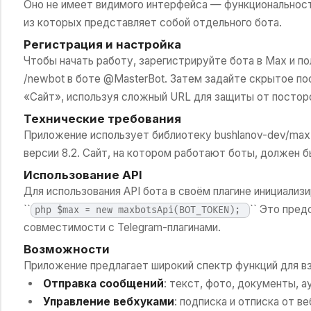
Оно не имеет видимого интерфейса — функциональност
из которых представляет собой отдельного бота.
Регистрация и настройка
Чтобы начать работу, зарегистрируйте бота в Max и по
/newbot в боте @MasterBot. Затем задайте скрытое по
«Сайт», используя сложный URL для защиты от постор
Технические требования
Приложение использует библиотеку bushlanov-dev/max-b
версии 8.2. Сайт, на котором работают боты, должен 
Использование API
Для использования API бота в своём плагине инициализ
``
`` Это пре
php $max = new maxbotsApi(BOT_TOKEN);
совместимости с Telegram-плагинами.
Возможности
Приложение предлагает широкий спектр функций для в
Отправка сообщений
: текст, фото, документы, а
Управление вебхуками
: подписка и отписка от в