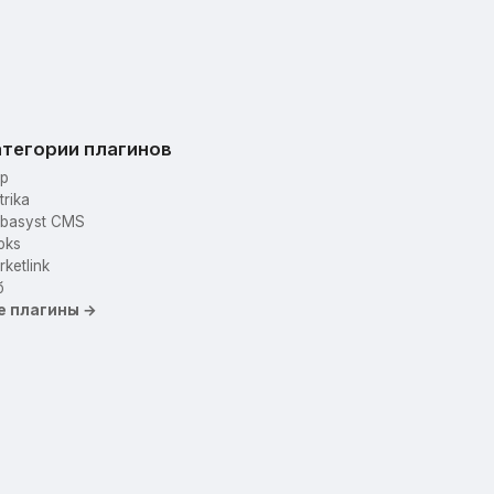
тегории плагинов
p
trika
basyst CMS
oks
ketlink
б
е плагины →