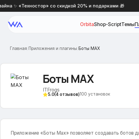
на ✨ «Техностор» со скидкой 20% и подарками 🎁
Orbita
Shop-Script
Темы
П
Главная
/
Приложения и плагины
/
Боты MAX
Боты MAX
ITFrogs
100
установок
5.0
(
4
отзывов)
Приложение «Боты Max» позволяет создавать ботов д