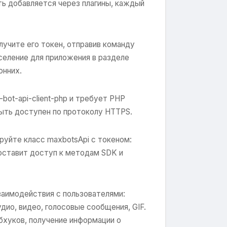
ь добавляется через плагины, каждый
лучите его токен, отправив команду
селение для приложения в разделе
онних.
ot-api-client-php и требует PHP
быть доступен по протоколу HTTPS.
ируйте класс maxbotsApi с токеном:
доставит доступ к методам SDK и
заимодействия с пользователями:
удио, видео, голосовые сообщения, GIF.
ебхуков, получение информации о