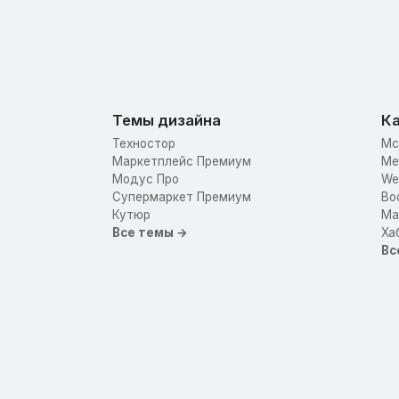
Темы дизайна
Ка
Техностор
Mc
Маркетплейс Премиум
Me
Модус Про
We
Супермаркет Премиум
Bo
Кутюр
Mar
Все темы →
Ха
Вс