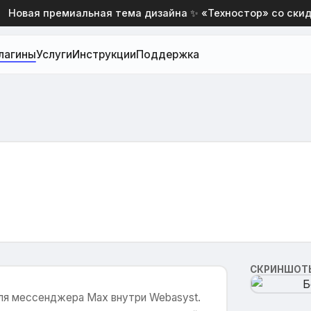
Новая премиальная тема дизайна ✨ «Техностор» со скидко
лагины
Услуги
Инструкции
Поддержка
СКРИНШОТ
ля мессенджера Max внутри Webasyst.