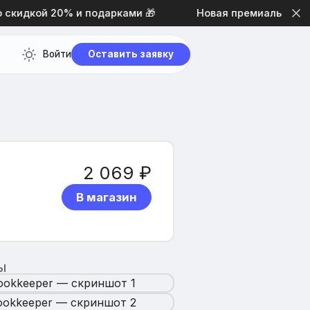
кидкой 20% и подарками 🎁
Новая премиальная тема
Войти
Оставить заявку
2 069 ₽
В магазин
Ы