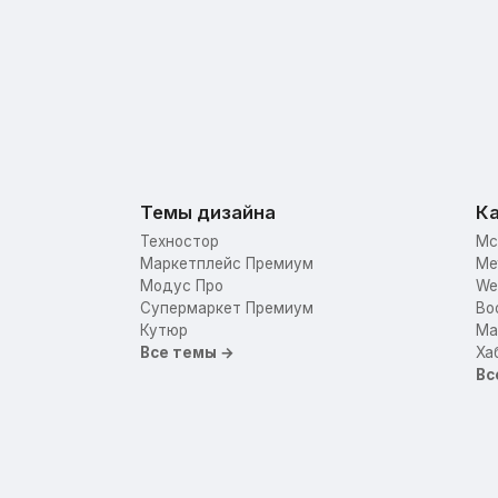
Темы дизайна
Ка
Техностор
Mc
Маркетплейс Премиум
Me
Модус Про
We
Супермаркет Премиум
Bo
Кутюр
Mar
Все темы →
Ха
Вс