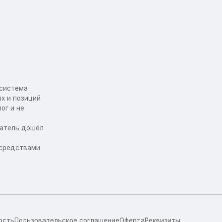
осистема
х и позиций
ог и не
упатель дошёл
 средствами
ость
Пользовательское соглашение
Оферта
Реквизиты