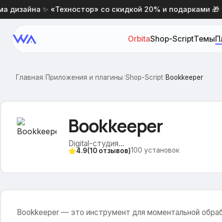
дизайна ✨ «Техностор» со скидкой 20% и подарками 🎁
Orbita
Shop-Script
Темы
П
Главная
/
Приложения и плагины
/
Shop-Script
/
Bookkeeper
Bookkeeper
Digital-студия...
100
установок
4.9
(
10
отзывов)
Bookkeeper — это инструмент для моментальной обрабо