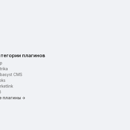
тегории плагинов
p
trika
basyst CMS
oks
ketlink
б
е плагины →