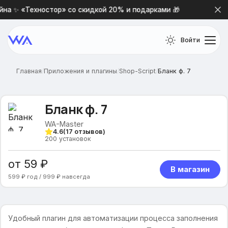
а ✨ «Техностор» со скидкой 20% и подарками 🎁
Новая 
Войти
Главная
/
Приложения и плагины
/
Shop-Script
/
Бланк ф. 7
Бланк ф. 7
WA-Master
4.6
(
17
отзывов)
200
установок
от 59 ₽
В магазин
599 ₽ год / 999 ₽ навсегда
Удобный плагин для автоматизации процесса заполнения