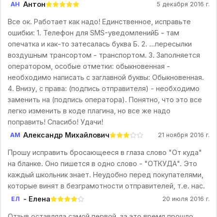
Антон
АН
5 декабря 2016 г.
Все ок. Работает как надо! Единственное, исправьте
ошибки: 1. Телефон для SMS-уведомленийБ - там
опечатка и как-то затесалась буква Б. 2. ...пересылки
воздушным трансортом - транспортом. 3. Заполняется
оператором, особые отметки: обыкновенная -
необходимо написать с заглавной буквы: Обыкновенная.
4. Внизу, с права: (подпись отправителя) - необходимо
заменить на (подпись оператора). Понятно, что это все
легко изменить в коде плагина, но все же надо
поправить! Спасибо! Удачи!
Александр Михайлович
АМ
21 ноября 2016 г.
Прошу исправить бросающееся в глаза слово "От куда"
на бланке. Оно пишется в одно слово - "ОТКУДА". Это
каждый школьник знает. Неудобно перед покупателями,
которые винят в безграмотности отправителей, т.е. нас.
- Елена
ЕЛ
20 июля 2016 г.
Отзыв оставляла самой первой, за это время прошло