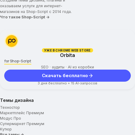
Создаём темы дизайна, плагины и
оказываем услуги для интернет-
магазинов на Shop-Script с 2014 года.
Что такое Shop-Script →
УЖЕ В CHROME WEB STORE
Orbita
for Shop-Script
SEO · аудиты · AI из коробки
Скачать бесплатно
3 дня бесплатно + 15 AI-запросов
Темы дизайна
Техностор
Маркетплейс Премиум
Модус Про
Супермаркет Премиум
Кутюр
Все темы →