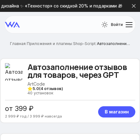
изайна ✨ «Техностор» со скидкой 20% и подарками 🎁
Н
Войти
Главная
/
Приложения и плагины
/
Shop-Script
/
Автозаполнение отзывов для товаров, через GPT
Автозаполнение отзывов
для товаров, через GPT
ArtCode
5.0
(
4
отзывов)
40
установок
от 399 ₽
В магазин
2 999 ₽ год / 3 999 ₽ навсегда