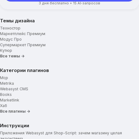
3 дня бесплатно + 15 AI-запросов
Темы дизайна
Техностор
Маркетплейс Премиум
Модус Про
Супермаркет Премиум
Кутюр
Все темы →
Категории плагинов
Mcp
Metrika
Webasyst CMS
Books
Marketlink
Хаб
Все плагины →
Инструкции
Приложения Webasyst для Shop-Script: зачем магазину целая
экосистема