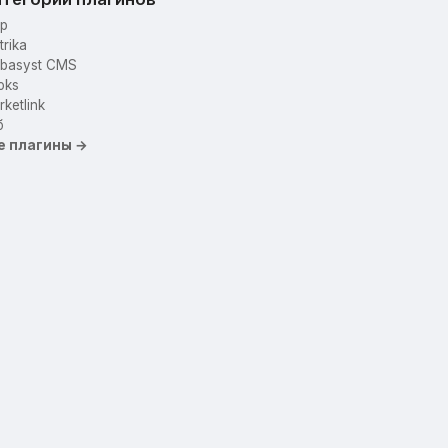
p
trika
basyst CMS
oks
ketlink
б
е плагины →