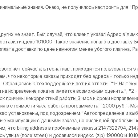
нимальные знания. Онако, не получилось настроить для "П
угих не знает. Был случай, что клиент указал Адрес в Химка
 оставил индекс 101000. Такое значение попало в доставку Б
 оплата доставки по цене немногим менее убогого плагина. Р
гового нет сейчас альтернативы, приходится пользоваться эт
м, что некоторые заказы приходят без адреса - только инде
. Обращались к техподдержке и вот их ответы: "1- На теку
я на исправление пока не имеется возможным оценить.", "2 
иск причины некорректный работы 3 часа и сроки исправления
ния в стоимости часа работы программиста - 2000 руб.". Мы
 вас установлены, под подозрением "Автоопределение и выбор
ные манипуляции с данными заказа, но очевидной проблемы 
м, что billing address в проблемные заказы 2147322794, 214
сь улица (поле street) и добавился индекс (zip) 190000 и 1010