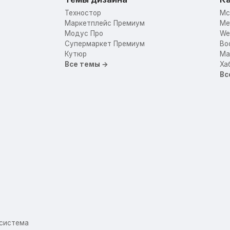
Техностор
Mc
Маркетплейс Премиум
Me
Модус Про
We
Супермаркет Премиум
Bo
Кутюр
Mar
Все темы →
Ха
Вс
осистема