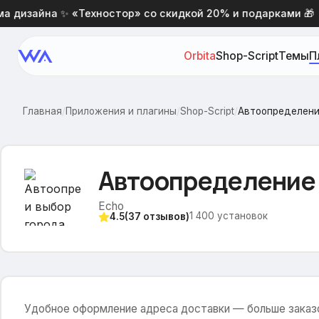
изайна ✨ «Техностор» со скидкой 20% и подарками 🎁
Orbita
Shop-Script
Темы
П
Главная
/
Приложения и плагины
/
Shop-Script
/
Автоопределени
Автоопределение 
Echo
1 400
установок
4.5
(
37
отзывов)
Удобное оформление адреса доставки — больше заказо