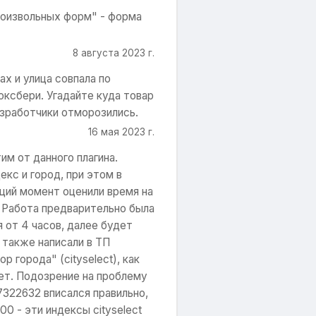
роизвольных форм" - форма
8 августа 2023 г.
х и улица совпала по
оксбери. Угадайте куда товар
азработчики отморозились.
16 мая 2023 г.
им от данного плагина.
кс и город, при этом в
щий момент оценили время на
- Работа предварительно была
 от 4 часов, далее будет
 также написали в ТП
 города" (cityselect), как
нет. Подозрение на проблему
7322632 вписался правильно,
00 - эти индексы cityselect