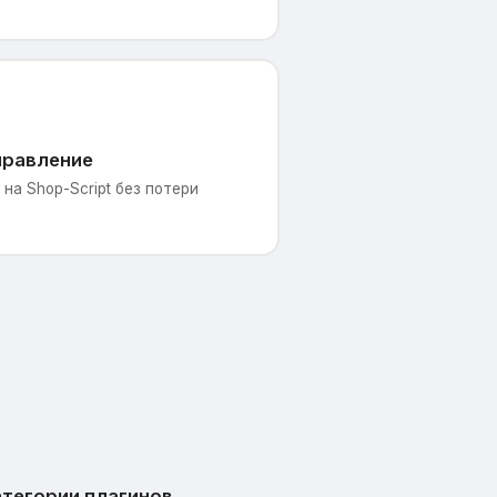
правление
на Shop-Script без потери
тегории плагинов