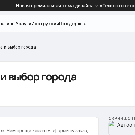
Новая премиальная тема дизайна ✨ «Техностор» со ск
лагины
Услуги
Инструкции
Поддержка
е и выбор города
и выбор города
СКРИНШОТ
в! Чем проще клиенту оформить заказ,