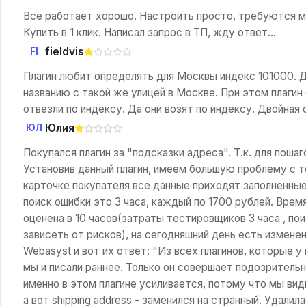
Все работает хорошо. Настроить просто, требуются ми
Купить в 1 клик. Написал запрос в ТП, жду ответ...
fieldvis
FI
Плагин любит определять для Москвы индекс 101000. Др
названию с такой же улицей в Москве. При этом плагин
отвезли по индексу. Да они возят по индексу. Двойная
Юлия
ЮЛ
Покупался плагин за "подсказки адреса". Т.к. для поша
Установив данный плагин, имеем большую проблему с те
карточке покупателя все данные приходят заполненные
поиск ошибки это 3 часа, каждый по 1700 рублей. Врем
оценена в 10 часов(затраты тестировщиков 3 часа , по
зависеть от рисков), на сегодняшний день есть измене
Webasyst и вот их ответ: "Из всех плагинов, которые у
мы и писали раннее. Только он совершает подозритель
именно в этом плагине усиливается, потому что мы види
а вот shipping address - заменился на странный. Удалила