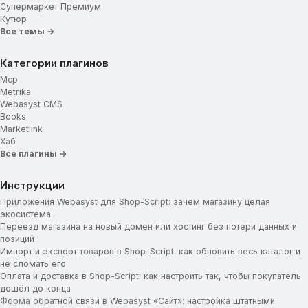
Супермаркет Премиум
Кутюр
Все темы →
Категории плагинов
Mcp
Metrika
Webasyst CMS
Books
Marketlink
Хаб
Все плагины →
Инструкции
Приложения Webasyst для Shop-Script: зачем магазину целая
экосистема
Переезд магазина на новый домен или хостинг без потери данных и
позиций
Импорт и экспорт товаров в Shop-Script: как обновить весь каталог и
не сломать его
Оплата и доставка в Shop-Script: как настроить так, чтобы покупатель
дошёл до конца
Форма обратной связи в Webasyst «Сайт»: настройка штатными