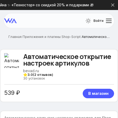
на ✨ «Техностор» со скидкой 20% и подарками 🎁
Новая
Войти
Главная
/
Приложения и плагины
/
Shop-Script
/
Автоматическое открытие настроек артикулов
Автоматическое открытие
настроек артикулов
bevad.ru
3.0
(
2
отзывов)
30
установок
539 ₽
В магазин
Автоматическое открытие настроек артикулов для Shop-