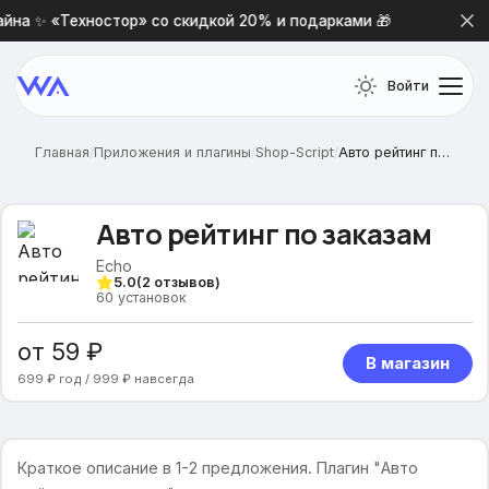
на ✨ «Техностор» со скидкой 20% и подарками 🎁
Новая
Войти
Главная
/
Приложения и плагины
/
Shop-Script
/
Авто рейтинг по заказам
Авто рейтинг по заказам
Echo
5.0
(
2
отзывов)
60
установок
от 59 ₽
В магазин
699 ₽ год / 999 ₽ навсегда
Краткое описание в 1-2 предложения. Плагин "Авто