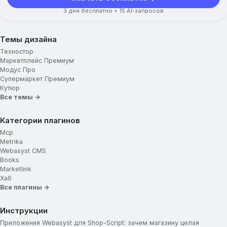
3 дня бесплатно + 15 AI-запросов
Темы дизайна
Техностор
Маркетплейс Премиум
Модус Про
Супермаркет Премиум
Кутюр
Все темы →
Категории плагинов
Mcp
Metrika
Webasyst CMS
Books
Marketlink
Хаб
Все плагины →
Инструкции
Приложения Webasyst для Shop-Script: зачем магазину целая