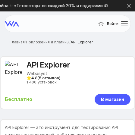
на ✨ «Техностор» со скидкой 20% и подарками 🎁
Нова
Войти
Главная
/
Приложения и плагины
/
API Explorer
API Explorer
Webasyst
4.8
(
5
отзывов)
1 400
установок
Бесплатно
В магазин
API Explorer — это инструмент для тестирования API
различных приложений, работающих на основе