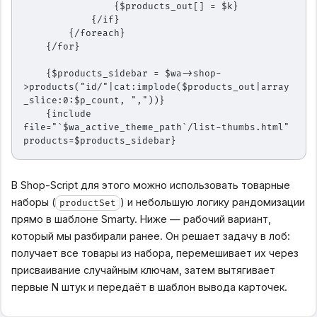
                {$products_out[] = $k}
            {/if}
        {/foreach}
    {/for}
    {$products_sidebar = $wa->shop-
>products("id/"|cat:implode($products_out|array
_slice:0:$p_count, ","))}
    {include 
file="`$wa_active_theme_path`/list-thumbs.html" 
products=$products_sidebar}
В Shop-Script для этого можно использовать товарные
наборы (
) и небольшую логику рандомизации
productSet
прямо в шаблоне Smarty. Ниже — рабочий вариант,
который мы разбирали ранее. Он решает задачу в лоб:
получает все товары из набора, перемешивает их через
присваивание случайным ключам, затем вытягивает
первые N штук и передаёт в шаблон вывода карточек.