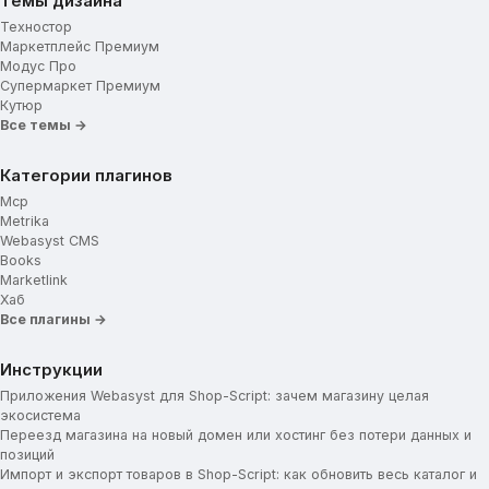
Темы дизайна
Техностор
Маркетплейс Премиум
Модус Про
Супермаркет Премиум
Кутюр
Все темы →
Категории плагинов
Mcp
Metrika
Webasyst CMS
Books
Marketlink
Хаб
Все плагины →
Инструкции
Приложения Webasyst для Shop-Script: зачем магазину целая
экосистема
Переезд магазина на новый домен или хостинг без потери данных и
позиций
Импорт и экспорт товаров в Shop-Script: как обновить весь каталог и