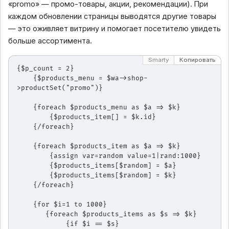
«promo» — промо-товары, акции, рекомендации). При
каждом обновлении страницы выводятся другие товары
— это оживляет витрину и помогает посетителю увидеть
больше ассортимента.
Smarty
Копировать
{$p_count = 2}
    {$products_menu = $wa->shop-
>productSet("promo")}
    {foreach $products_menu as $a => $k}
        {$products_item[] = $k.id}
    {/foreach}
    {foreach $products_item as $a => $k}
        {assign var=random value=1|rand:1000}
        {$products_items[$random] = $a}
        {$products_items[$random] = $k}
    {/foreach}
    {for $i=1 to 1000}
       {foreach $products_items as $s => $k}
            {if $i == $s}