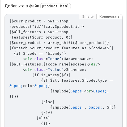
Добавьте в файл
product.html
Smarty
Копировать
{$curr_product = $wa->shop-
>products("id/"|cat:$product.id)}
{$all_features = $wa->shop-
>features($curr_product, 0)}
{$curr_product = array_shift($curr_product)}
{foreach $curr_product.features as $fcode=>$f}
  {if $fcode == "brendy"}
      <
div
 class
=
"name"
>Наименование: 
{$all_features.$fcode.name|escape}</
div
>
      <
div
 class
=
"value"
>Значение:
          {if is_array($f)}
              {if $all_features.$fcode.type == 
&apos;
color
&apos;
}
                  {implode(
&apos;
<
br
>
&apos;
, 
$f)}
              {else}
                  {implode(
&apos;
, 
&apos;
, $f)}
              {/if}
            {else}
              {$f}