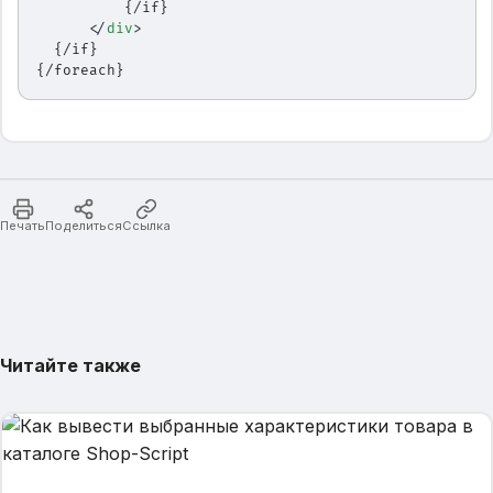
          {/if}
      </
div
>
  {/if}
{/foreach}
Печать
Поделиться
Ссылка
Читайте также