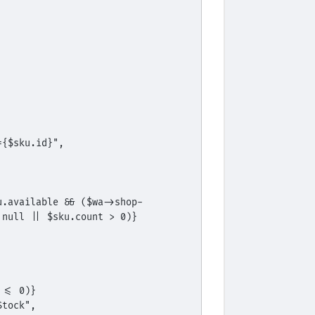
ku={$sku.id}",
 null || $sku.count > 0)}
t <= 0)}
fStock",