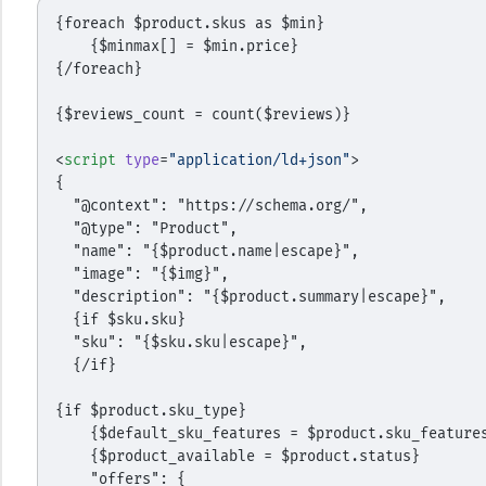
{foreach $product.skus as $min}
    {$minmax[] = $min.price}
{/foreach}
{$reviews_count = count($reviews)}
<
script
 type
=
"application/ld+json"
>
{
  "@context": "https://schema.org/",
  "@type": "Product",
  "name": "{$product.name|escape}",
  "image": "{$img}",
  "description": "{$product.summary|escape}",
  {if $sku.sku}
  "sku": "{$sku.sku|escape}",
  {/if}
{if $product.sku_type}
    {$default_sku_features = $product.sku_feature
    {$product_available = $product.status}
    "offers": {