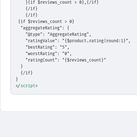
    }{if $reviews_count > 0},{/if}
    {/if}
    {/if}
 {if $reviews_count > 0}
  "aggregateRating": {
    "@type": "AggregateRating",
    "ratingValue": "{$product.rating|round:1}",
    "bestRating": "5",
    "worstRating": "0",
    "ratingCount": "{$reviews_count}"
  }
  {/if}
}
</
script
>