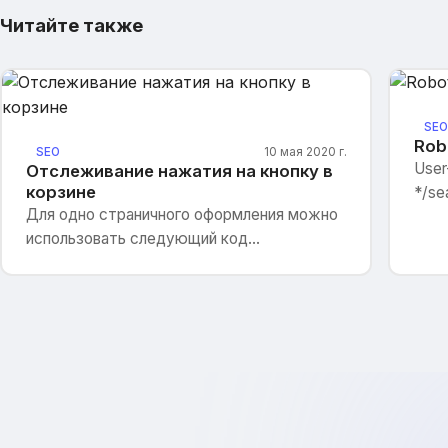
Читайте также
SEO
Rob
SEO
10 мая 2020 г.
User
Отслеживание нажатия на кнопку в
корзине
*/se
Для одно страничного оформления можно
Disal
использовать следующий код
pric
(редактируемый файл order.html)
/ind
/chec
Disal