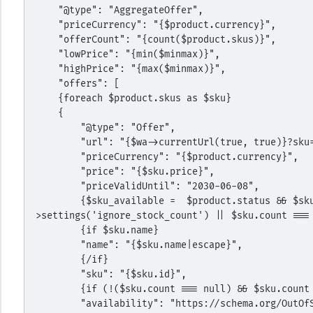
    "@type": "AggregateOffer",
    "priceCurrency": "{$product.currency}",
    "offerCount": "{count($product.skus)}",
    "lowPrice": "{min($minmax)}",
    "highPrice": "{max($minmax)}",
    "offers": [
    {foreach $product.skus as $sku}
    {
        "@type": "Offer",
        "url": "{$wa->currentUrl(true, true)}?s
        "priceCurrency": "{$product.currency}",
        "price": "{$sku.price}",
        "priceValidUntil": "2030-06-08",
        {$sku_available =  $product.status && $sku.available && ($wa->shop-
>settings('ignore_stock_count') || $sku.count ===
        {if $sku.name}
        "name": "{$sku.name|escape}",
        {/if}
        "sku": "{$sku.id}",
        {if (!($sku.count === null) && $sku.coun
        "availability": "https://schema.org/OutO