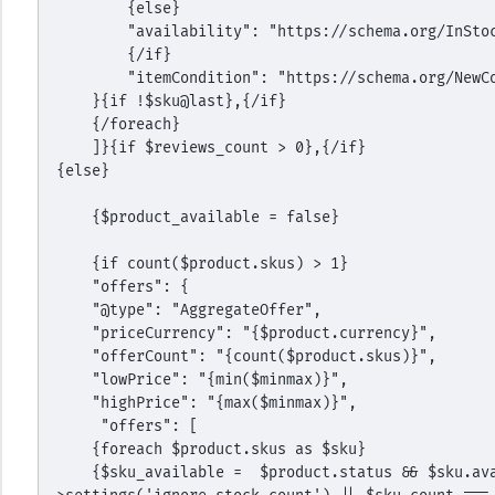
        {else}
        "availability": "https://schema.org/InSto
        {/if}
        "itemCondition": "https://schema.org/New
    }{if !$sku@last},{/if}
    {/foreach}
    ]}{if $reviews_count > 0},{/if}
{else}
    {$product_available = false}
    {if count($product.skus) > 1}
    "offers": {
    "@type": "AggregateOffer",
    "priceCurrency": "{$product.currency}",
    "offerCount": "{count($product.skus)}",
    "lowPrice": "{min($minmax)}",
    "highPrice": "{max($minmax)}",
     "offers": [
    {foreach $product.skus as $sku}
    {$sku_available =  $product.status && $sku.available && ($wa->shop-