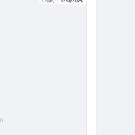
Smarty
Копировать
s}