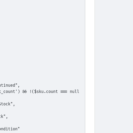
ontinued",
fStock",
ck",
Condition"