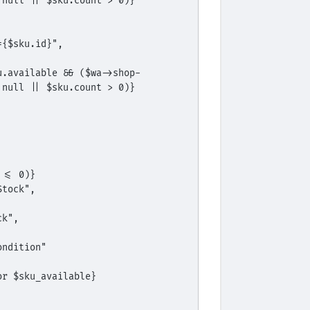
 null || $sku.count > 0)}
ku={$sku.id}",
 null || $sku.count > 0)}
t <= 0)}
fStock",
ck",
Condition"
e or $sku_available}