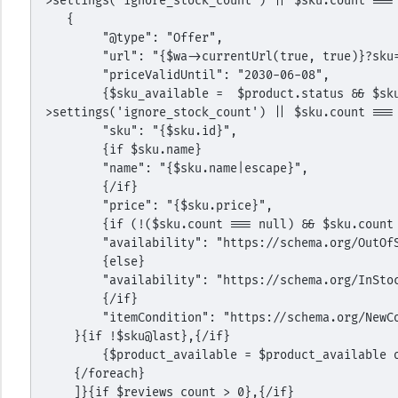
>settings('ignore_stock_count') || $sku.count ===
   {
        "@type": "Offer",
        "url": "{$wa->currentUrl(true, true)}?s
        "priceValidUntil": "2030-06-08",
        {$sku_available =  $product.status && $sku.available && ($wa->shop-
>settings('ignore_stock_count') || $sku.count ===
        "sku": "{$sku.id}",
        {if $sku.name}
        "name": "{$sku.name|escape}",
        {/if}
        "price": "{$sku.price}",
        {if (!($sku.count === null) && $sku.coun
        "availability": "https://schema.org/OutO
        {else}
        "availability": "https://schema.org/InSto
        {/if}
        "itemCondition": "https://schema.org/New
    }{if !$sku@last},{/if}
        {$product_available = $product_availabl
    {/foreach}
    ]}{if $reviews_count > 0},{/if}