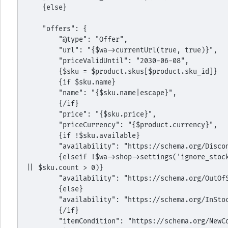
    {else}
    "offers": {
        "@type": "Offer",
        "url": "{$wa->currentUrl(true, true)}",
        "priceValidUntil": "2030-06-08",
        {$sku = $product.skus[$product.sku_id]}
        {if $sku.name}
        "name": "{$sku.name|escape}",
        {/if}
        "price": "{$sku.price}",
        "priceCurrency": "{$product.currency}",
        {if !$sku.available}
        "availability": "https://schema.org/Disc
        {elseif !$wa->shop->settings('ignore_stock_count') && !($sku.count === null 
|| $sku.count > 0)}
        "availability": "https://schema.org/OutO
        {else}
        "availability": "https://schema.org/InSto
        {/if}
        "itemCondition": "https://schema.org/New