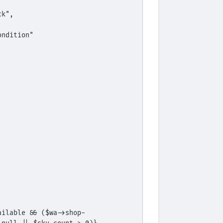
ck",
Condition"