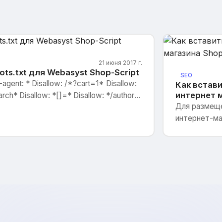
21 июня 2017 г.
ots.txt для Webasyst Shop-Script
SEO
-agent: * Disallow: /*?cart=1* Disallow:
Как встави
интернет м
arch* Disallow: *[]=* Disallow: */author/*
Для размеще
low: */?price_min* Disallow: */?
интернет-ма
e_max* Disallow: *sort* Disallow:
ex.php?* Disallow: /my/ Disallow:
kout/ Disallow: /cart/ Disallow: /signup/
low: /login/ Disallow: /forgo