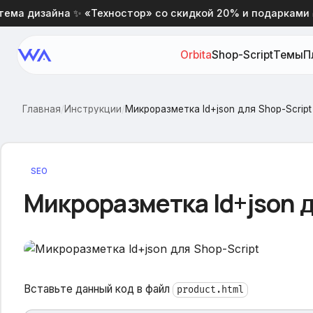
 дизайна ✨ «Техностор» со скидкой 20% и подарками 🎁
Orbita
Shop-Script
Темы
П
Главная
/
Инструкции
/
Микроразметка ld+json для Shop-Script
SEO
Микроразметка ld+json д
Вставьте данный код в файл
product.html