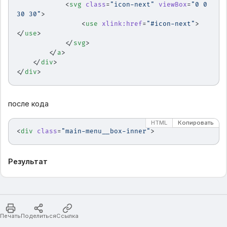
            <
svg
 class
=
"icon-next"
 viewBox
=
"0 0 
30 30"
>
                <
use
 xlink:href
=
"#icon-next"
>
</
use
>
            </
svg
>
        </
a
>
    </
div
>                                         
</
div
>
после кода
HTML
Копировать
<
div
 class
=
"main-menu__box-inner"
>
Результат
Печать
Поделиться
Ссылка