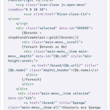
chevron-right"
></
i
></
a
>
    <
svg
 class
=
"icon-close js-open-menu"
viewBox
=
"0 0 30 30"
>
        <
use
 xlink:href
=
"#icon-close-tin"
>
</
use
>
    </
svg
>
    <
div
 class
=
"selected"
 data-id
=
"999999"
>
       {$brands = 
shopBrandViewHelper::getAllBrands()}
       <
div
 class
=
"main-menu__scroll"
> 
       {foreach $brands as $b}
        <
div
 class
=
"main-menu__item main-
menu__depth1"
 data-id
=
"{$b.id}"
 style
=
"min-
height:unset;"
>
            <
a
 href
=
"/brand/{$b.url}/"
 title
=
"
{$b.name}"
 class
=
"depth1_header"
>{$b.name}</
a
>
         </
div
>
       {/foreach}
       </
div
>
    </
div
>
     <
div
 class
=
"main-menu__item selected"
data-id
=
"426"
>
        <
a
 href
=
"/brand/"
 title
=
"Бренды"
class
=
"main-menu__show-all"
>Показать все бренды