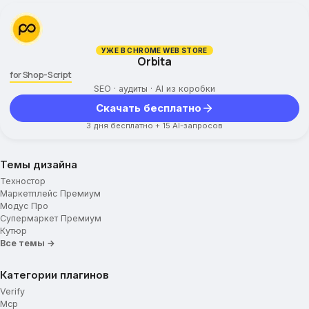
УЖЕ В CHROME WEB STORE
Orbita
for Shop-Script
SEO · аудиты · AI из коробки
Скачать бесплатно
3 дня бесплатно + 15 AI-запросов
Темы дизайна
Техностор
Маркетплейс Премиум
Модус Про
Супермаркет Премиум
Кутюр
Все темы →
Категории плагинов
Verify
Mcp