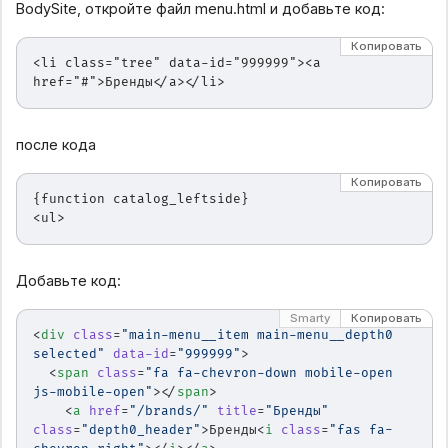
BodySite, откройте файл menu.html и добавьте код:
Копировать
<li class="tree" data-id="999999"><a 
href="#">Бренды</a></li>
после кода
Копировать
{function catalog_leftside}
<ul>
Добавьте код:
Smarty
Копировать
<
div
 class
=
"main-menu__item main-menu__depth0 
selected"
 data-id
=
"999999"
>
  <
span
 class
=
"fa fa-chevron-down mobile-open 
js-mobile-open"
></
span
>
    <
a
 href
=
"/brands/"
 title
=
"Бренды"
class
=
"depth0_header"
>Бренды<
i
 class
=
"fas fa-