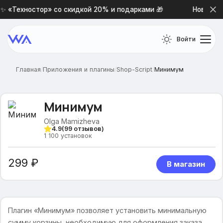
 «Техностор» со скидкой 20% и подарками 🎁
Новая пре
Войти
Главная
/
Приложения и плагины
/
Shop-Script
/
Минимум
Минимум
Olga Mamizheva
4.9
(
99
отзывов)
1 100
установок
299 ₽
В магазин
Плагин «Минимум» позволяет установить минимальную
сумму корзины, необходимую для оформления заказа,