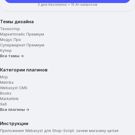
3 дня бесплатно + 15 AI-запросов
Темы дизайна
Техностор
Маркетплейс Премиум
Модус Про
Супермаркет Премиум
Кутюр
Все темы →
Категории плагинов
Mcp
Metrika
Webasyst CMS
Books
Marketlink
Хаб
Все плагины →
Инструкции
Приложения Webasyst для Shop-Script: зачем магазину целая