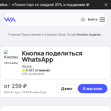
йна ✨ «Техностор» со скидкой 20% и подарками 🎁
Нова
Войти
Главная
/
Приложения и плагины
/
Shop-Script
/
Кнопка поделиться WhatsApp
Кнопка поделиться
WhatsApp
Welldi
5.0
(
7
отзывов)
200
установок
от 259 ₽
Демо
В магазин
844 ₽ год / 1 949 ₽ навсегда