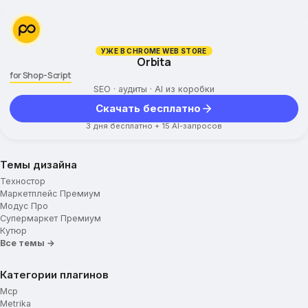
УЖЕ В CHROME WEB STORE
Orbita
for Shop-Script
SEO · аудиты · AI из коробки
Скачать бесплатно
3 дня бесплатно + 15 AI-запросов
Темы дизайна
Техностор
Маркетплейс Премиум
Модус Про
Супермаркет Премиум
Кутюр
Все темы →
Категории плагинов
Mcp
Metrika