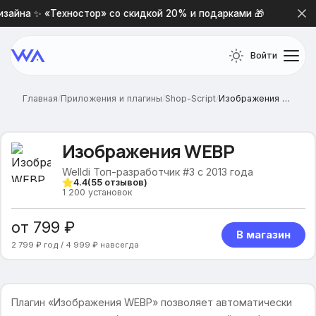
айна ✨ «Техностор» со скидкой 20% и подарками 🎁
Но
Войти
Главная
/
Приложения и плагины
/
Shop-Script
/
Изображения WEBP
Изображения WEBP
Welldi Топ-разработчик #3 с 2013 года
4.4
(
55
отзывов)
1 200
установок
от 799 ₽
В магазин
2 799 ₽ год / 4 999 ₽ навсегда
Плагин «Изображения WEBP» позволяет автоматически